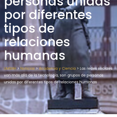
personas unidas
por diferentes
tipos de
relaciones
humanas
>
>
>
UMSNH
Noticias
Academia y Ciencia
Las redes sociales
van más allá de la tecnología, son grupos de personas
unidas por diferentes tipos de relaciones humanas