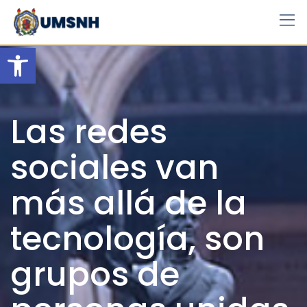
Skip
to
content
Open toolbar
Las redes
sociales van
más allá de la
tecnología, son
grupos de