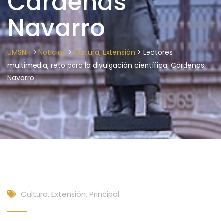
Cárdenas
Navarro
>
>
>
UMSNH
Noticias
Cultura, Extensión
Lectores
multimedia, reto para la divulgación científica: Cárdenas
Navarro
Cultura, Extensión
,
Principal