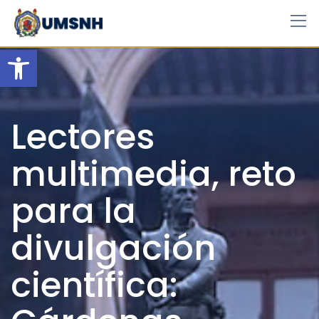
Skip
to
content
Open toolbar
Lectores
multimedia, reto
para la
divulgación
científica: