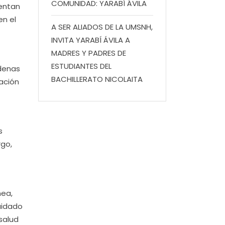
COMUNIDAD: YARABÍ ÁVILA
entan
en el
A SER ALIADOS DE LA UMSNH,
INVITA YARABÍ ÁVILA A
MADRES Y PADRES DE
ESTUDIANTES DEL
rdenas
BACHILLERATO NICOLAITA
ación
s
rgo,
nea,
uidado
 salud