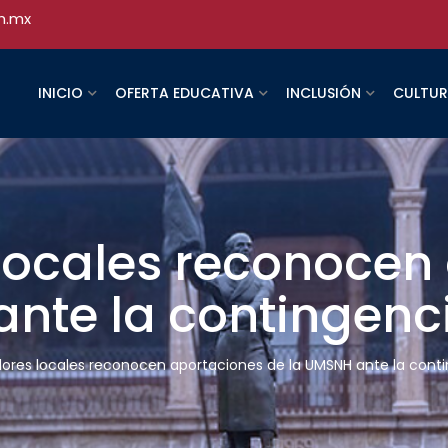
h.mx
INICIO
OFERTA EDUCATIVA
INCLUSIÓN
CULTU
 locales reconocen
nte la contingenci
dores locales reconocen aportaciones de la UMSNH ante la conti