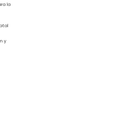
ra la
atal
n y