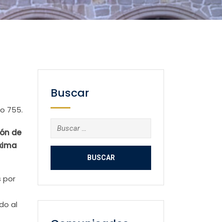
Buscar
o 755.
Buscar:
ión de
áxima
s por
do al