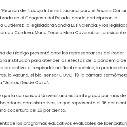
“Reunión de Trabajo Interinstitucional para el Análisis Conju
brada en el Congreso del Estado, donde participaron la
 Gutiérrez, la legisladora Sandra Luz Valencia, y los legislad
Ocampo Córdova, María Teresa Mora Covarrubias, presidente
Casa de Hidalgo presentó ante los representantes del Poder
ndo la institución para atender los efectos de la pandemia de 
redictivo, el respirador artificial mecánico, la producción 
oras, la vacuna, el bio-sensor COVID-19, la cámara termómet
ca “Juntos Desde Casa”.
ó que la comunidad Universitaria está integrada por más de 
bajadores administrativos, lo que representa el 36 por cien
una cobertura del 26 por ciento.
ientode los programas educativos evaluables de licenciatur