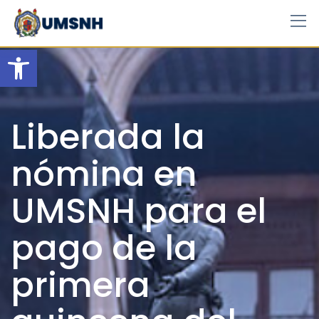
Skip
to
content
Open toolbar
Liberada la
nómina en
UMSNH para el
pago de la
primera