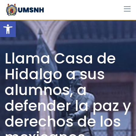
Skip
to
content
Open toolbar
Llama Casa de
Hidalgo a sus
alumnos, a
defender la paz y
derechos de los