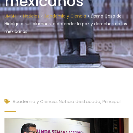
mexicanos
>
>
>
UMSNH
Noticias
Academia y Ciencia
Llama Casa de
Hidalgo a sus alumnos, a defender la paz y derechos de los
mexicanos
Academia y Ciencia
,
Noticia destacada
,
Principal