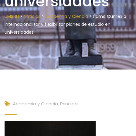
universidades
>
>
>
UMSNH
Noticias
Academia y Ciencia
Llama Cumex a
internacionalizar y flexibilizar planes de estudio en
universidades
Academia y Ciencia
,
Principal