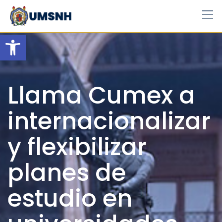
Skip
to
content
Open toolbar
Llama Cumex a
internacionalizar
y flexibilizar
planes de
estudio en