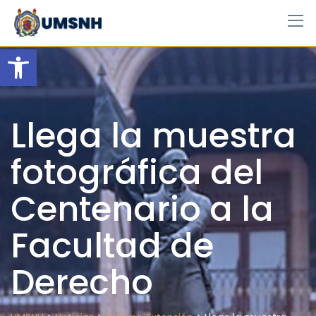
Skip
to
content
Open toolbar
Llega la muestra
fotográfica del
Centenario a la
Facultad de
Derecho