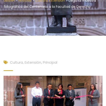
>
>
>
UMSNH
Noticias
Cultura, Extensión
Llega la muestra
fotográfica del Centenario a la Facultad de Derecho
Cultura, Extensión
,
Principal