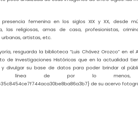
 presencia femenina en los siglos XIX y XX, desde múl
, las religiosas, amas de casa, profesionistas, crimin
 urbanas, artistas, etc.
ría, resguarda la biblioteca “Luis Chávez Orozco” en el A
to de Investigaciones Históricas que en la actualidad tie
ar y divulgar su base de datos para poder brindar al públ
 en línea de por lo menos,
5c8454ce7f744aca30be8ba86a3b7} de su acervo fotográ