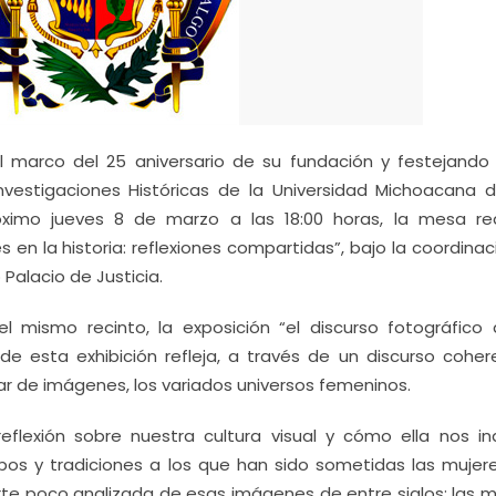
 marco del 25 aniversario de su fundación y festejando 
 Investigaciones Históricas de la Universidad Michoacana 
róximo jueves 8 de marzo a las 18:00 horas, la mesa r
 en la historia: reflexiones compartidas”, bajo la coordina
 Palacio de Justicia.
l mismo recinto, la exposición “el discurso fotográfico 
 de esta exhibición refleja, a través de un discurso coher
r de imágenes, los variados universos femeninos.
eflexión sobre nuestra cultura visual y cómo ella nos in
tipos y tradiciones a los que han sido sometidas las mujere
arte poco analizada de esas imágenes de entre siglos: las 