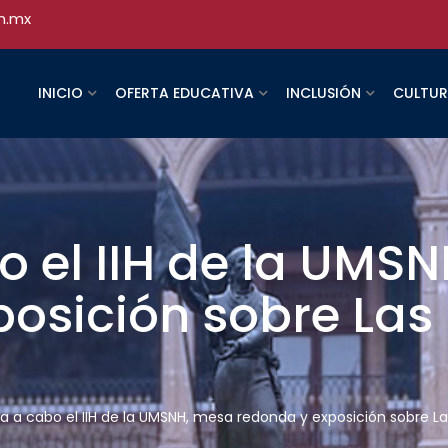
h.mx
INICIO
OFERTA EDUCATIVA
INCLUSIÓN
CULTU
o el IIH de la UMS
osición sobre Las 
ra a cabo el IIH de la UMSNH, mesa redonda y exposición sobre Las