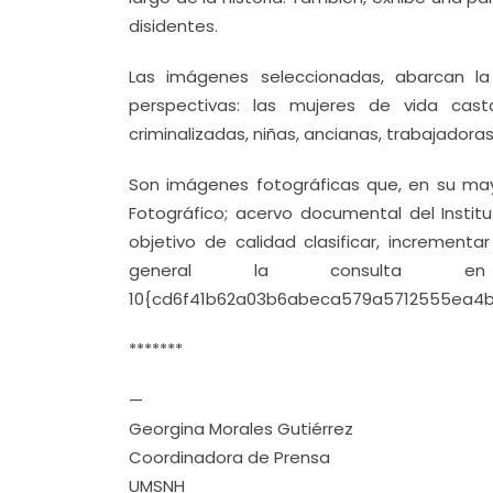
disidentes.
Las imágenes seleccionadas, abarcan la
perspectivas: las mujeres de vida casta
criminalizadas, niñas, ancianas, trabajadoras
Son imágenes fotográficas que, en su mayo
Fotográfico; acervo documental del Institu
objetivo de calidad clasificar, increment
general la consulta
10{cd6f41b62a03b6abeca579a5712555ea4b3
*******
—
Georgina Morales Gutiérrez
Coordinadora de Prensa
UMSNH