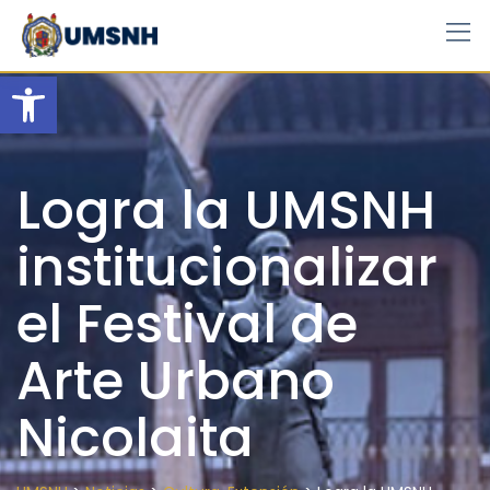
Skip
to
content
Open toolbar
Logra la UMSNH
institucionalizar
el Festival de
Arte Urbano
Nicolaita