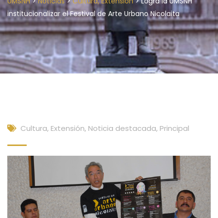
>
>
>
UMSNH
Noticias
Cultura, Extensión
Logra la UMSNH
institucionalizar el Festival de Arte Urbano Nicolaita
Cultura, Extensión
,
Noticia destacada
,
Principal