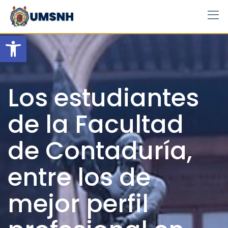
Skip
to
content
Open toolbar
Los estudiantes
de la Facultad
de Contaduría,
entre los de
mejor perfil