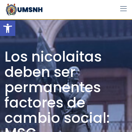
Skip
to
content
Open toolbar
Los nicolaitas
deben ser
permanentes
factores de
cambio social: