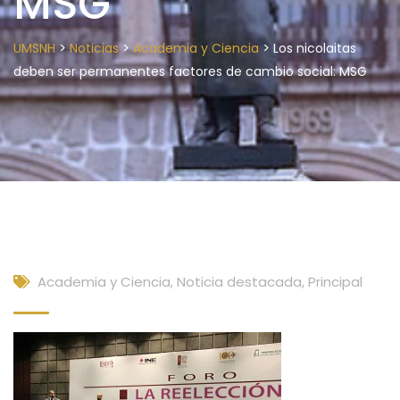
MSG
>
>
>
UMSNH
Noticias
Academia y Ciencia
Los nicolaitas
deben ser permanentes factores de cambio social: MSG
Academia y Ciencia
,
Noticia destacada
,
Principal