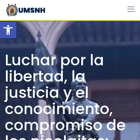
Skip
to
content
Open toolbar
Luchar por la
libertad, la
justicia y el
conocimiento,
compromiso de