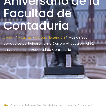
Aniversario de la
Facultad de
Contaduría
>
>
>
UMSNH
Noticias
Cultura, Extensión
Más de 300
corredores participaron en la Carrera Atlética por el 52
Aniversario de la Facultad de Contaduría
Cultura, Extensión
,
Noticia destacada
,
Principal