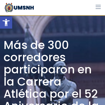
Skip
to
content
Open toolbar
Más de 300
corredores
participaron en
la Carrera
Atlética por el 52