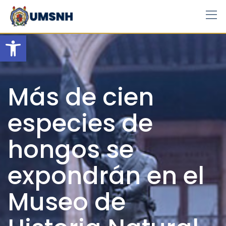
Skip
to
content
Open toolbar
Más de cien
especies de
hongos se
expondrán en el
Museo de