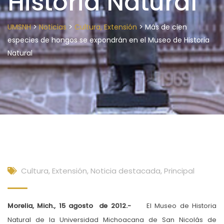
Historia Natural
>
>
>
UMSNH
Noticias
Cultura, Extensión
Más de cien
especies de hongos se expondrán en el Museo de Historia
Natural
Cultura, Extensión
,
Noticia destacada
,
Principal
Morelia, Mich., 15 agosto de 2012.-
El Museo de Historia
Natural de la Universidad Michoacana de San Nicolás de