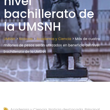
nivel
bachillerato de
la UMSNH
>
>
>
UMSNH
Noticias
Academia y Ciencia
Más de cuatro
millones de pesos serán utilizados en beneficio del nivel
bachillerato de la UMSNH
Academia y Ciencia
,
Noticia destacada
,
Principal