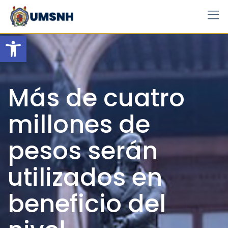
Skip
to
content
Open toolbar
Más de cuatro
millones de
pesos serán
utilizados en
beneficio del