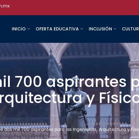
h.mx
INICIO
OFERTA EDUCATIVA
INCLUSIÓN
CULTU
l 700 aspirantes p
rquitectura y Físic
e dos mil 700 aspirantes para las Ingenierías, Arquitectura y Fí