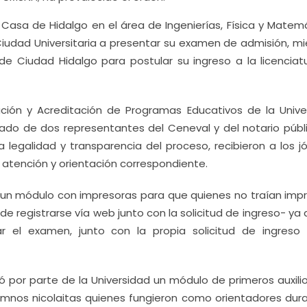
a Casa de Hidalgo en el área de Ingenierías, Física y Matem
iudad Universitaria a presentar su examen de admisión, mi
e Ciudad Hidalgo para postular su ingreso a la licenciat
uación y Acreditación de Programas Educativos de la Unive
o de dos representantes del Ceneval y del notario públi
 legalidad y transparencia del proceso, recibieron a los j
a atención y orientación correspondiente.
 un módulo con impresoras para que quienes no traían impr
e registrarse vía web junto con la solicitud de ingreso- ya
r el examen, junto con la propia solicitud de ingreso
ló por parte de la Universidad un módulo de primeros auxili
lumnos nicolaitas quienes fungieron como orientadores dura