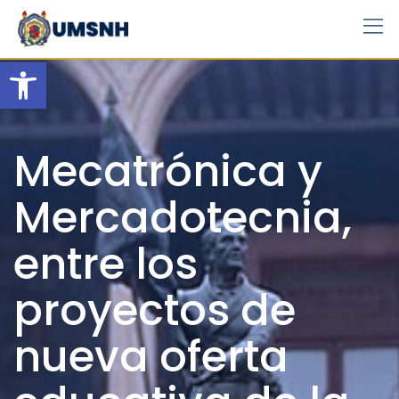
Skip
to
content
Open toolbar
Mecatrónica y
Mercadotecnia,
entre los
proyectos de
nueva oferta