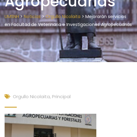
Agropecuarias
>
>
>
UMSNH
Noticias
Orgullo Nicolaita
Mejorarán servicios
en Facultad de Veterinaria e Investigaciones Agropecuarias
Orgullo Nicolaita
,
Principal