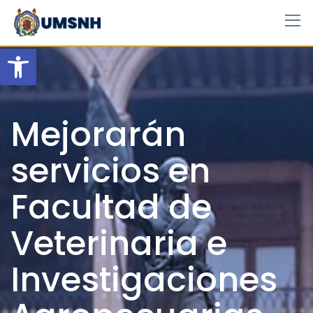
Skip
to
content
Open toolbar
Mejorarán
servicios en
Facultad de
Veterinaria e
Investigaciones