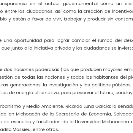
transparencia en el actuar gubernamental como un el
 entre los ciudadanos, así como la creación de incentivo
 y están a favor de vivir, trabajar y producir sin contami
 una oportunidad para lograr cambiar el rumbo del desar
que junto a la iniciativa privada y los ciudadanos se inviert
 de dos naciones poderosas (las que producen mayores emi
stión de todas las naciones y todos los habitantes del pl
as generaciones, la investigación y las políticas públicas
es de energía alternativa, para preservar el futuro, concluy
Urbanismo y Medio Ambiente, Ricardo Luna García; la senad
egado en Michoacán de la Secretaría de Economía, Salvado
es de escuelas y facultades de la Universidad Michoacana 
adilla Massieu, entre otros.