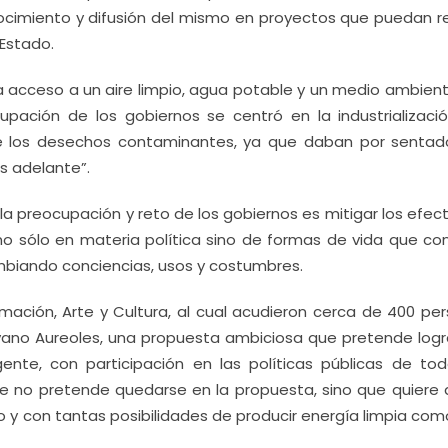
nocimiento y difusión del mismo en proyectos que puedan re
 Estado.
nga acceso a un aire limpio, agua potable y un medio ambient
upación de los gobiernos se centró en la industrializació
de los desechos contaminantes, ya que daban por sentad
s adelante”.
, la preocupación y reto de los gobiernos es mitigar los efec
no sólo en materia política sino de formas de vida que con
biando conciencias, usos y costumbres.
ormación, Arte y Cultura, al cual acudieron cerca de 400 pe
lvano Aureoles, una propuesta ambiciosa que pretende logr
ente, con participación en las políticas públicas de tod
ue no pretende quedarse en la propuesta, sino que quiere 
 y con tantas posibilidades de producir energía limpia com