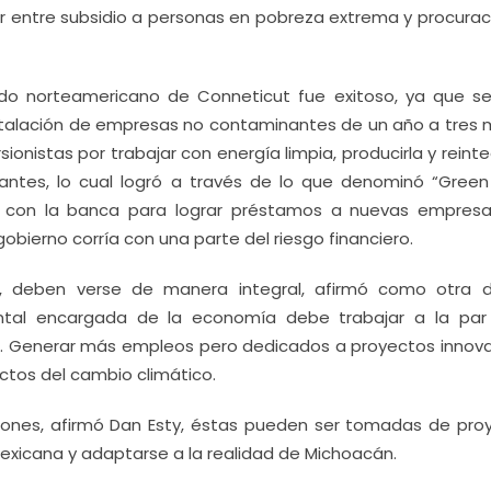
er entre subsidio a personas en pobreza extrema y procurac
do norteamericano de Conneticut fue exitoso, ya que se
nstalación de empresas no contaminantes de un año a tres 
ionistas por trabajar con energía limpia, producirla y reinte
antes, lo cual logró a través de lo que denominó “Green
to con la banca para lograr préstamos a nuevas empres
gobierno corría con una parte del riesgo financiero.
le, deben verse de manera integral, afirmó como otra 
tal encargada de la economía debe trabajar a la par
al. Generar más empleos pero dedicados a proyectos innov
ectos del cambio climático.
ciones, afirmó Dan Esty, éstas pueden ser tomadas de pro
Mexicana y adaptarse a la realidad de Michoacán.