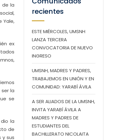
Comunicados
 de la
recientes
social,
e Yale,
ESTE MIÉRCOLES, UMSNH
LANZA TERCERA
ién ex
CONVOCATORIA DE NUEVO
stados
INGRESO
lumnos,
UMSNH, MADRES Y PADRES,
TRABAJEMOS EN UNIÓN Y EN
iernos
COMUNIDAD: YARABÍ ÁVILA
ser la
que se
A SER ALIADOS DE LA UMSNH,
INVITA YARABÍ ÁVILA A
MADRES Y PADRES DE
dio la
ESTUDIANTES DEL
cto de
BACHILLERATO NICOLAITA
s y sus