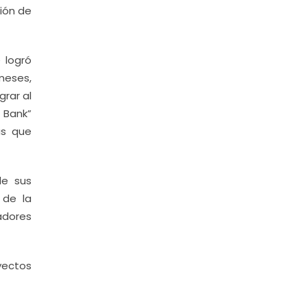
ión de
 logró
meses,
grar al
 Bank”
as que
de sus
 de la
adores
yectos