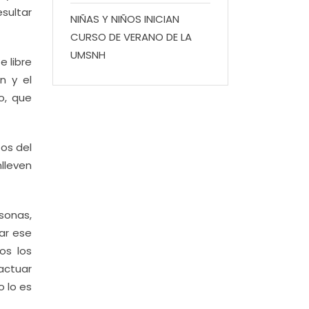
sultar
NIÑAS Y NIÑOS INICIAN
CURSO DE VERANO DE LA
UMSNH
e libre
n y el
o, que
tos del
lleven
rsonas,
ar ese
os los
actuar
o lo es