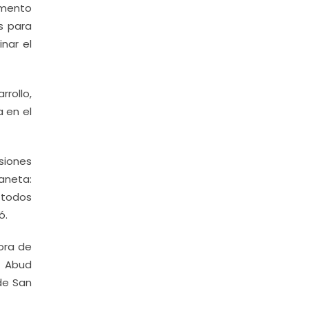
emento
s para
nar el
rollo,
a en el
siones
aneta:
, todos
ó.
ora de
r Abud
de San