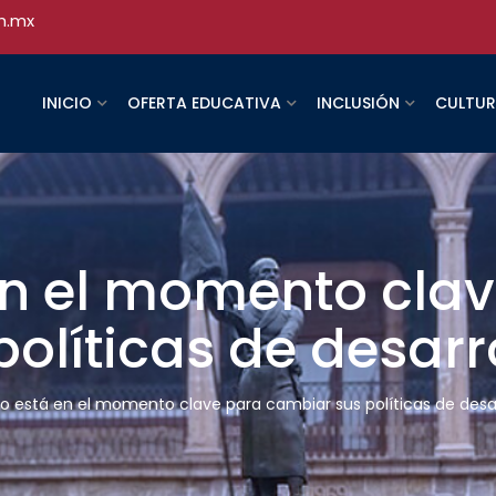
h.mx
INICIO
OFERTA EDUCATIVA
INCLUSIÓN
CULTU
en el momento cla
olíticas de desarr
o está en el momento clave para cambiar sus políticas de desar