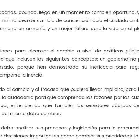
choacanas, abundó, llega en un momento también oportuno, 
la misma idea de cambio de conciencia hacia el cuidado amb
humana en armonía y un mejor futuro para la vida en el pl
iones para alcanzar el cambio a nivel de políticas públi
ía que incluyen los siguientes conceptos: un gobierno no
asado, porque han demostrado su ineficacia para regu
omperse la inercia.
o al cambio y al fracaso que pudiera llevar implícito, para 
n la ciudadanía para que comprenda las razones por las cua
ual, entendiendo que también los servidores públicos d
e del mismo debe cambiar.
a debe analizar sus procesos y legislación para la procura
r decisiones importantes como cambiar sus prioridades, lo