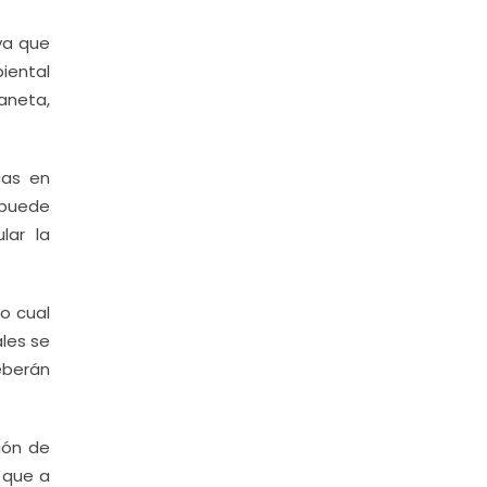
ya que
iental
aneta,
cas en
 puede
lar la
lo cual
les se
eberán
ción de
 que a