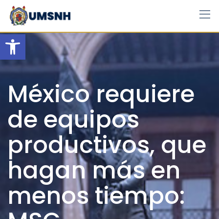
Skip
to
content
Open toolbar
México requiere
de equipos
productivos, que
hagan más en
menos tiempo: