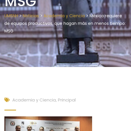
MSG
>
>
>
UMSNH
Noticias
Academia y Ciencia
México requiere
de equipos productivos, que hagan más en menos tiempo:
MSG
Academia y Ciencia
,
Principal