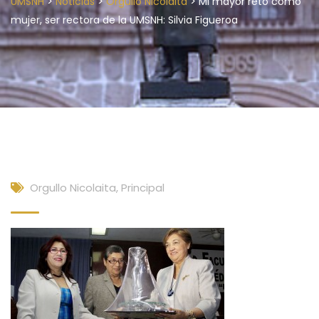
>
>
>
UMSNH
Noticias
Orgullo Nicolaita
Mi mayor reto como
mujer, ser rectora de la UMSNH: Silvia Figueroa
Orgullo Nicolaita
,
Principal