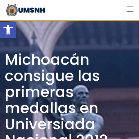
Skip
to
content
Open toolbar
Michoacán
consigue las
primeras
medallas en
Universiada