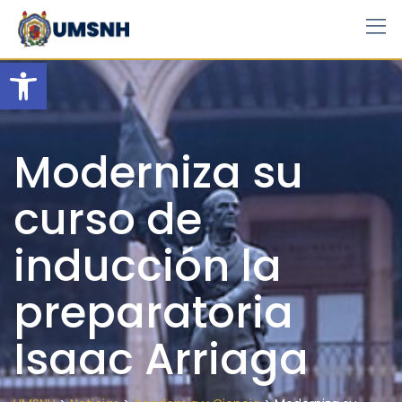
Skip
to
content
Open toolbar
Moderniza su
curso de
inducción la
preparatoria
Isaac Arriaga