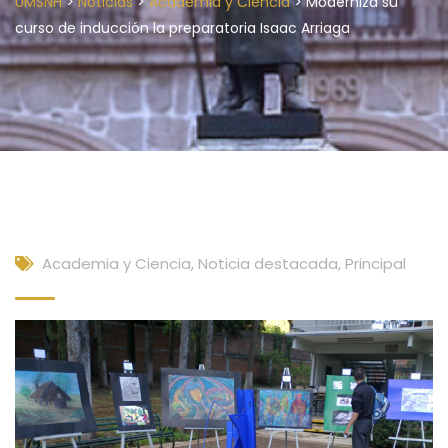
>
>
>
UMSNH
Noticias
Academia y Ciencia
Moderniza su
curso de inducción la preparatoria Isaac Arriaga
Academia y Ciencia
,
Noticia destacada
,
Principal