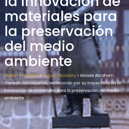
la innovación de
materiales para
la preservación
del medio
ambiente
>
>
>
UMSNH
Noticias
Orgullo Nicolaita
Moisés Abraham
Carreón Garcidueñas, reconocido por su trayectoria en la
innovación de materiales para la preservación del medio
ambiente