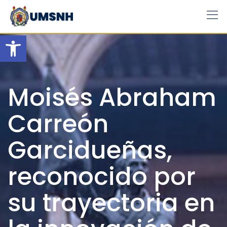
Skip
to
content
Open toolbar
Moisés Abraham
Carreón
Garcidueñas,
reconocido por
su trayectoria en