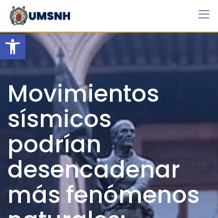
Skip
to
content
Open toolbar
Movimientos
sísmicos
podrían
desencadenar
más fenómenos