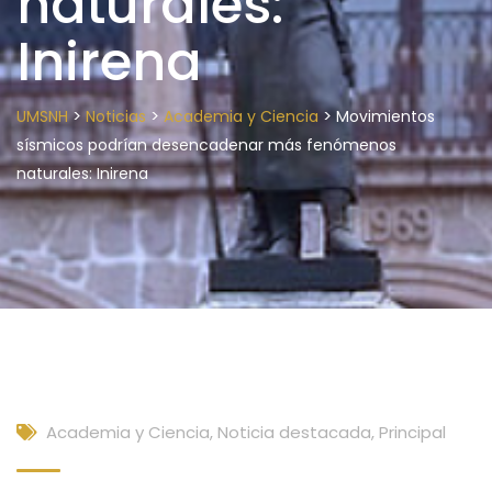
naturales:
Inirena
>
>
>
UMSNH
Noticias
Academia y Ciencia
Movimientos
sísmicos podrían desencadenar más fenómenos
naturales: Inirena
Academia y Ciencia
,
Noticia destacada
,
Principal