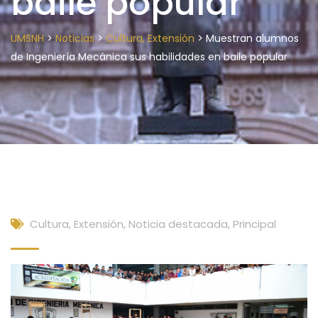
baile popular
>
>
>
UMSNH
Noticias
Cultura, Extensión
Muestran alumnos
de Ingeniería Mecánica sus habilidades en baile popular
Cultura, Extensión
,
Noticia destacada
,
Principal