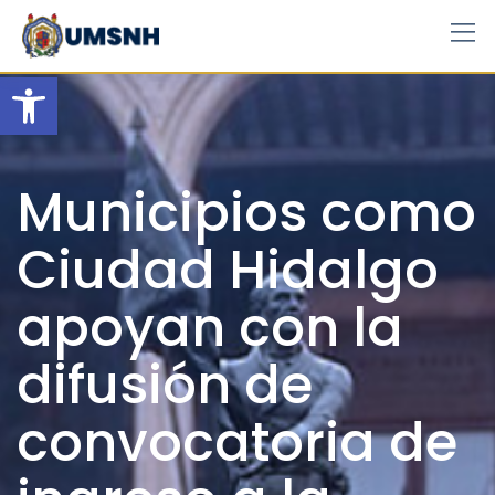
Skip
to
content
Open toolbar
Municipios como
Ciudad Hidalgo
apoyan con la
difusión de
convocatoria de