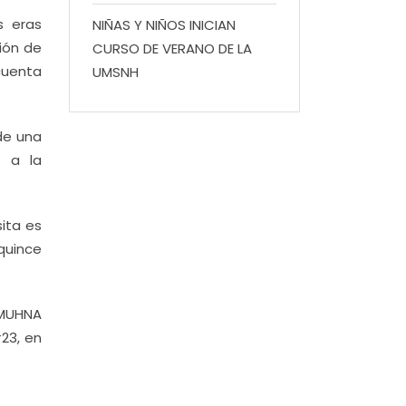
s eras
NIÑAS Y NIÑOS INICIAN
ción de
CURSO DE VERANO DE LA
ecuenta
UMSNH
de una
n a la
sita es
quince
 MUHNA
23, en