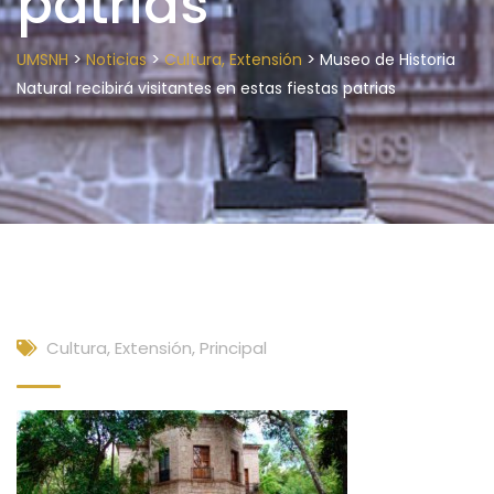
patrias
>
>
>
UMSNH
Noticias
Cultura, Extensión
Museo de Historia
Natural recibirá visitantes en estas fiestas patrias
Cultura, Extensión
,
Principal