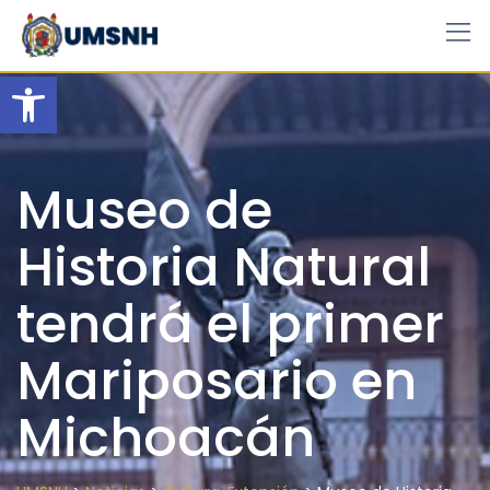
Skip
to
content
Open toolbar
Museo de
Historia Natural
tendrá el primer
Mariposario en
Michoacán