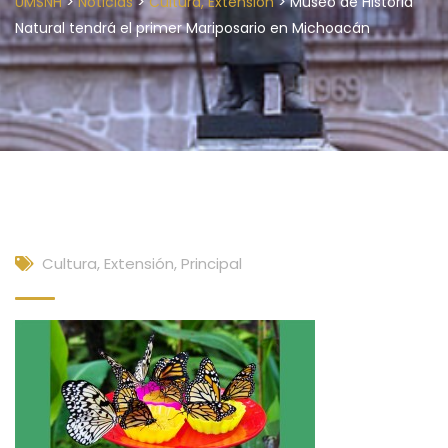
>
>
>
UMSNH
Noticias
Cultura, Extensión
Museo de Historia
Natural tendrá el primer Mariposario en Michoacán
Cultura, Extensión
,
Principal