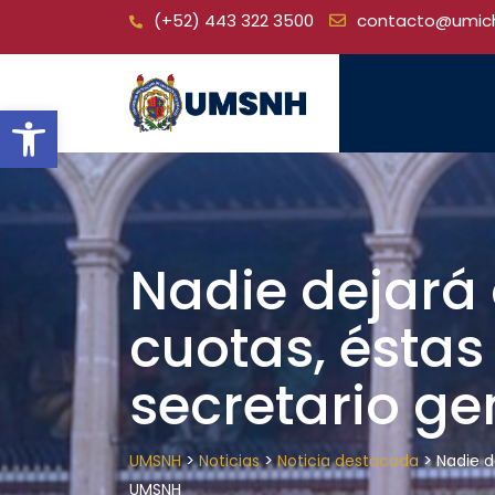
Skip
(+52) 443 322 3500
contacto@umic
to
content
Open toolbar
Nadie dejará 
cuotas, éstas
secretario ge
>
>
>
UMSNH
Noticias
Noticia destacada
Nadie d
UMSNH