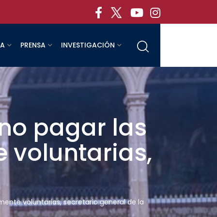
RA
PRENSA
INVESTIGACIÓN
 no pagar las
 voluntarias,
mente voluntarias, secretario general de la