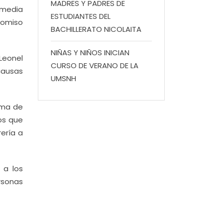
MADRES Y PADRES DE
 media
ESTUDIANTES DEL
romiso
BACHILLERATO NICOLAITA
NIÑAS Y NIÑOS INICIAN
Leonel
CURSO DE VERANO DE LA
causas
UMSNH
ema de
os que
rería a
 a los
rsonas