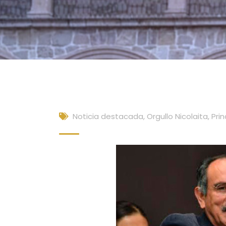
Noticia destacada
,
Orgullo Nicolaita
,
Prin