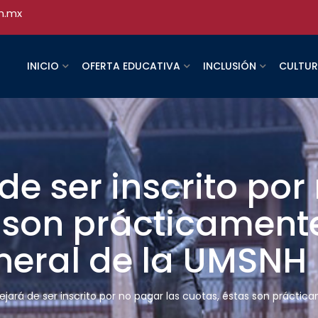
h.mx
INICIO
OFERTA EDUCATIVA
INCLUSIÓN
CULTU
de ser inscrito por
 son prácticamente
neral de la UMSNH
ejará de ser inscrito por no pagar las cuotas, éstas son práctica