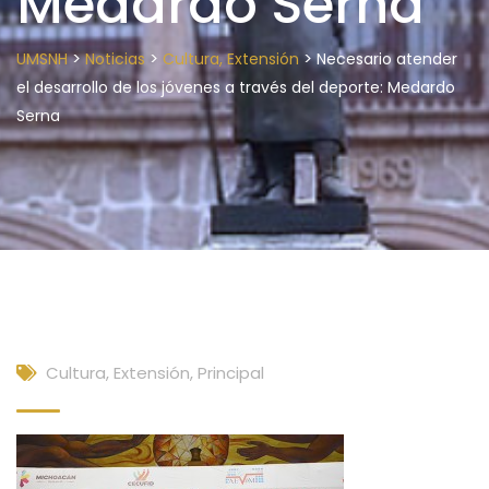
Medardo Serna
>
>
>
UMSNH
Noticias
Cultura, Extensión
Necesario atender
el desarrollo de los jóvenes a través del deporte: Medardo
Serna
Cultura, Extensión
,
Principal