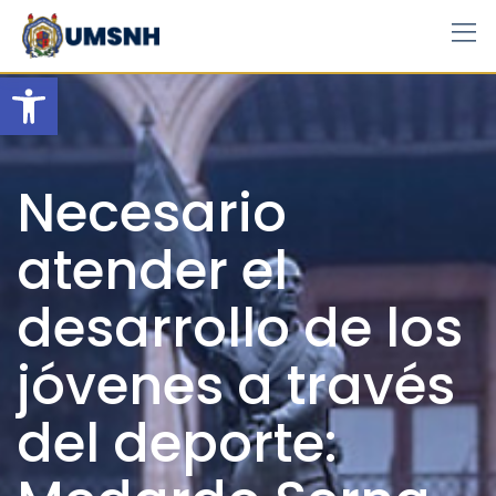
Skip
to
content
Open toolbar
Necesario
atender el
desarrollo de los
jóvenes a través
del deporte: