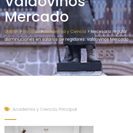
Valdovinos
Mercado
>
>
>
UMSNH
Noticias
Academia y Ciencia
Necesario regular
disminuciones en salarios de regidores: Valdovinos Mercado
Academia y Ciencia
,
Principal