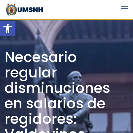
Skip
to
content
Open toolbar
Necesario
regular
disminuciones
en salarios de
regidores: