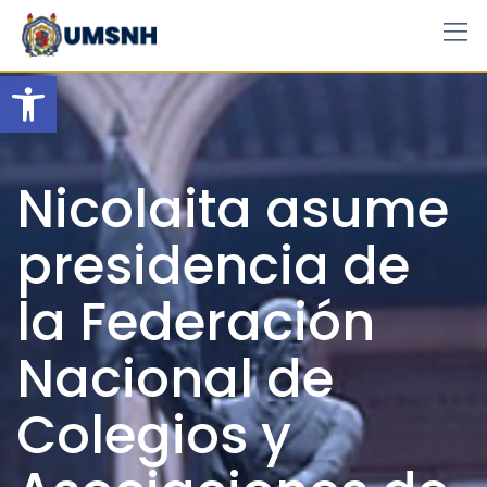
Skip
to
content
Open toolbar
Nicolaita asume
presidencia de
la Federación
Nacional de
Colegios y