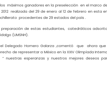
os máximos ganadores en la preselección en el marco de 
012 realizada del 29 de enero al 12 de febrero en esta en
chillerato procedentes de 29 estados del país .
reparación de estas estudiantes, catedráticos adscrito
Hidalgo (UMSNH).
s el Delegado Homero Galarza ,comentó que ahora que
cho de representar a México en la XXIV Olimpíada Interna
s “ nuestras esperanzas y nuestros mejores deseos p