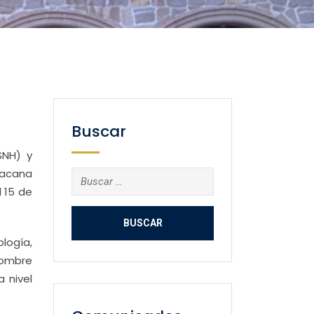
Buscar
SNH) y
oacana
Buscar:
l 15 de
logía,
nombre
 nivel