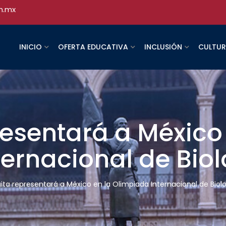
h.mx
INICIO
OFERTA EDUCATIVA
INCLUSIÓN
CULTU
resentará a México
ernacional de Biol
aita representará a México en la Olimpiada Internacional de Biol