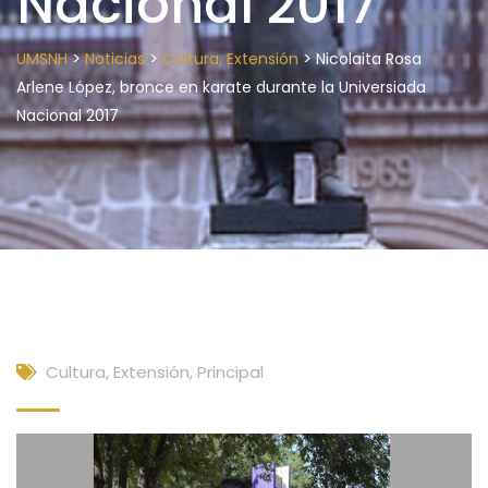
Nacional 2017
>
>
>
UMSNH
Noticias
Cultura, Extensión
Nicolaita Rosa
Arlene López, bronce en karate durante la Universiada
Nacional 2017
Cultura, Extensión
,
Principal