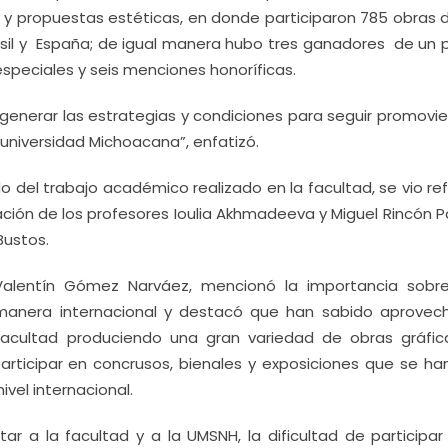
ia y propuestas estéticas, en donde participaron 785 obras
Brasil y España; de igual manera hubo tres ganadores de un
speciales y seis menciones honoríficas.
nerar las estrategias y condiciones para seguir promovie
universidad Michoacana”, enfatizó.
 del trabajo académico realizado en la facultad, se vio ref
pación de los profesores Ioulia Akhmadeeva y Miguel Rincón 
Bustos.
, Valentín Gómez Narváez, mencionó la importancia sobr
manera internacional y destacó que han sabido aprovech
facultad produciendo una gran variedad de obras gráfica
ticipar en concrusos, bienales y exposiciones que se han
ivel internacional.
r a la facultad y a la UMSNH, la dificultad de participar