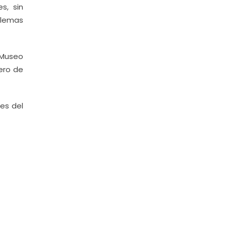
s, sin
blemas
l Museo
ero de
es del