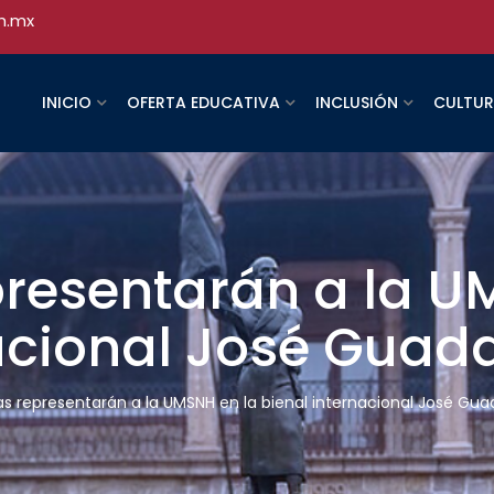
h.mx
INICIO
OFERTA EDUCATIVA
INCLUSIÓN
CULTU
presentarán a la U
nacional José Gua
tas representarán a la UMSNH en la bienal internacional José Gu