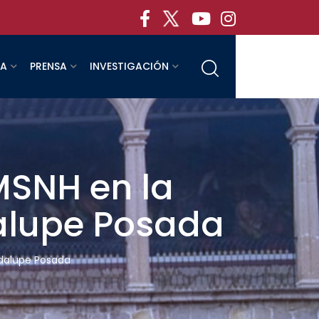
RA
PRENSA
INVESTIGACIÓN
MSNH en la
dalupe Posada
adalupe Posada