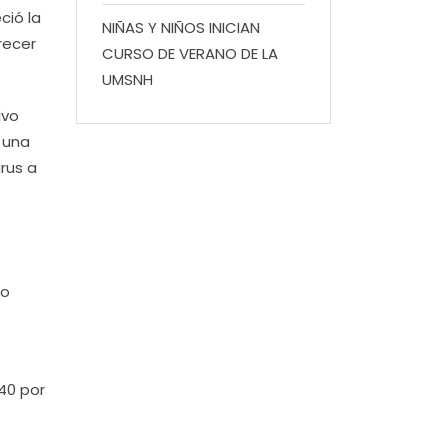
ció la
NIÑAS Y NIÑOS INICIAN
recer
CURSO DE VERANO DE LA
UMSNH
ivo
 una
rus a
do
40 por