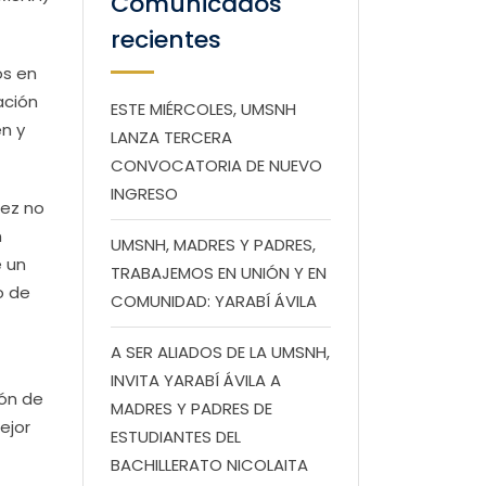
Comunicados
recientes
os en
ación
ESTE MIÉRCOLES, UMSNH
en y
LANZA TERCERA
CONVOCATORIA DE NUEVO
INGRESO
lez no
n
UMSNH, MADRES Y PADRES,
e un
TRABAJEMOS EN UNIÓN Y EN
o de
COMUNIDAD: YARABÍ ÁVILA
A SER ALIADOS DE LA UMSNH,
INVITA YARABÍ ÁVILA A
ión de
MADRES Y PADRES DE
ejor
ESTUDIANTES DEL
BACHILLERATO NICOLAITA