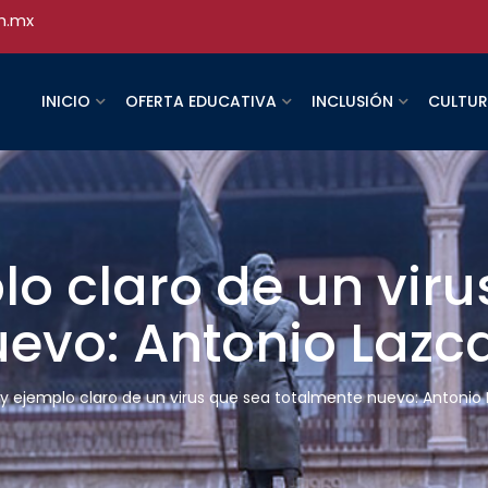
h.mx
INICIO
OFERTA EDUCATIVA
INCLUSIÓN
CULTU
o claro de un viru
uevo: Antonio Lazc
y ejemplo claro de un virus que sea totalmente nuevo: Antonio