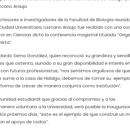
zcano Araujo.
rofesores e investigadores de la Facultad de Biología reunid
Ciudad Universitaria, Lazcano Araujo fue recibido con una ov
r en Ciencias dictó la conferencia magistral titulada “Orig
ista”.
edardo Serna González, quien reconoció su grandeza y sencil
les que ostenta, aunado a su gran disponibilidad e interés e
con futuros profesionistas, “nos sentimos orgullosos de qu
 se sume a la casa de Hidalgo, debemos de tomar su ejempl
a forma de crecer de manera conjunta como institución”.
unidad estudiantil que gracias al compromiso y a las
era voluntaria a la Universidad, será posible la inaugurac
 los próximos días, “este es el ejemplo de que construir un m
on el apoyo de todos”.