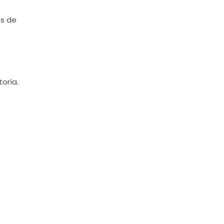
os de
toría.