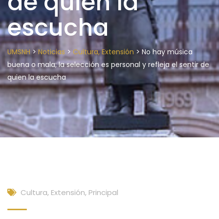
de quien la
escucha
>
>
>
UMSNH
Noticias
Cultura, Extensión
No hay música
buena o mala; la selección es personal y refleja el sentir de
quien la escucha
Cultura, Extensión
,
Principal