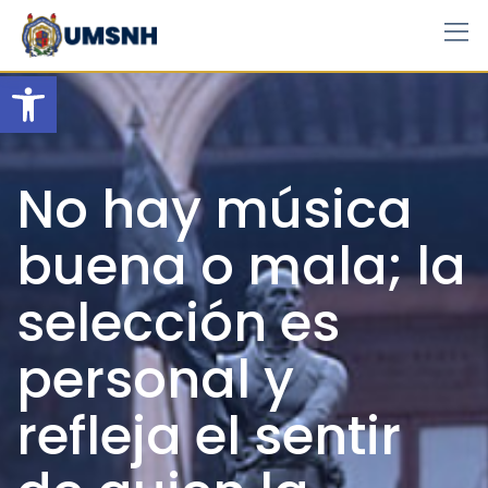
Skip
to
content
Open toolbar
No hay música
buena o mala; la
selección es
personal y
refleja el sentir