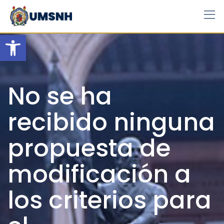
Skip
to
content
Open toolbar
No se ha
recibido ninguna
propuesta de
modificación a
los criterios para