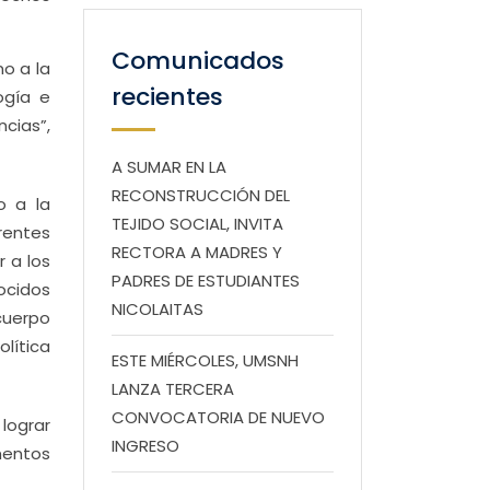
Comunicados
no a la
recientes
ogía e
ncias”,
A SUMAR EN LA
RECONSTRUCCIÓN DEL
o a la
TEJIDO SOCIAL, INVITA
rentes
RECTORA A MADRES Y
 a los
PADRES DE ESTUDIANTES
ocidos
NICOLAITAS
cuerpo
olítica
ESTE MIÉRCOLES, UMSNH
LANZA TERCERA
CONVOCATORIA DE NUEVO
 lograr
INGRESO
mentos