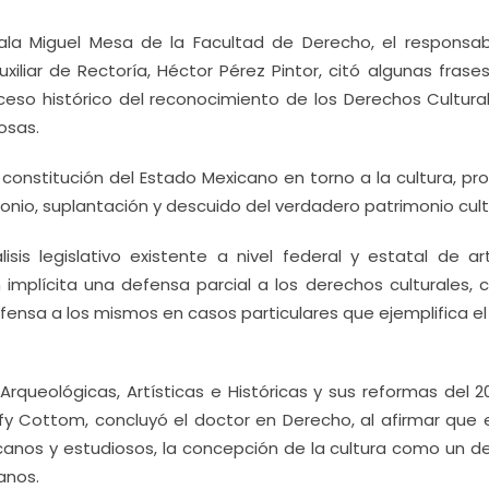
Sala Miguel Mesa de la Facultad de Derecho, el responsab
iliar de Rectoría, Héctor Pérez Pintor, citó algunas frase
eso histórico del reconocimiento de los Derechos Cultural
osas.
 constitución del Estado Mexicano en torno a la cultura, pro
monio, suplantación y descuido del verdadero patrimonio cult
sis legislativo existente a nivel federal y estatal de art
 implícita una defensa parcial a los derechos culturales, c
fensa a los mismos en casos particulares que ejemplifica el
queológicas, Artísticas e Históricas y sus reformas del 20
lfy Cottom, concluyó el doctor en Derecho, al afirmar que 
canos y estudiosos, la concepción de la cultura como un d
anos.