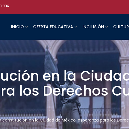
h.mx
INICIO
OFERTA EDUCATIVA
INCLUSIÓN
CULTU
ución en la Ciudad
a los Derechos Cul
 constitución en la Ciudad de México, esperanza para los Derec