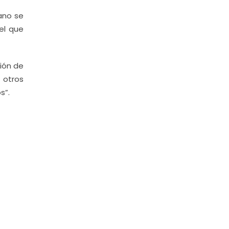
mano se
el que
ción de
a otros
s”.