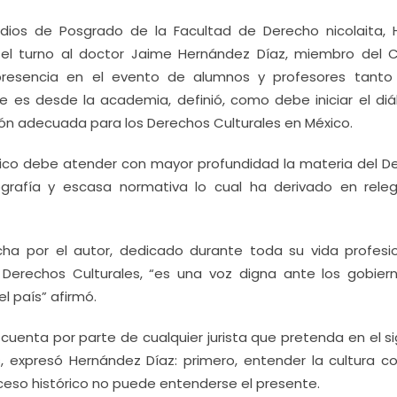
dios de Posgrado de la Facultad de Derecho nicolaita, 
el turno al doctor Jaime Hernández Díaz, miembro del 
presencia en el evento de alumnos y profesores tanto
e es desde la academia, definió, como debe iniciar el diá
ción adecuada para los Derechos Culturales en México.
xico debe atender con mayor profundidad la materia del D
iografía y escasa normativa lo cual ha derivado en releg
cha por el autor, dedicado durante toda su vida profesio
s Derechos Culturales, “es una voz digna ante los gobier
el país” afirmó.
uenta por parte de cualquier jurista que pretenda en el sig
s, expresó Hernández Díaz: primero, entender la cultura c
oceso histórico no puede entenderse el presente.