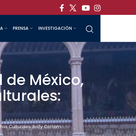
RA
PRENSA
INVESTIGACIÓN
 de México,
turales:
hos Culturales: Bolfy Cottom