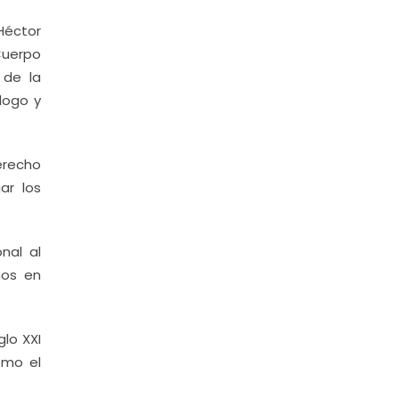
Héctor
Cuerpo
 de la
logo y
erecho
ar los
nal al
nos en
lo XXI
omo el