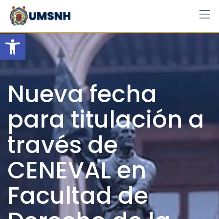
Skip
to
content
Open toolbar
Nueva fecha
para titulación a
través de
CENEVAL en
Facultad de