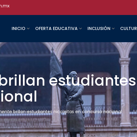
h.mx
INICIO
OFERTA EDUCATIVA
INCLUSIÓN
CULTU
illan estudiantes 
ional
nte brillan estudiantes nicolaitas en concurso nacional