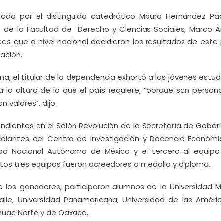
arado por el distinguido catedrático Mauro Hernández Pa
n de la Facultad de Derecho y Ciencias Sociales, Marco A
ces que a nivel nacional decidieron los resultados de este 
nación.
a, el titular de la dependencia exhortó a los jóvenes estu
 la altura de lo que el país requiere, “porque son person
 valores”, dijo.
ndientes en el Salón Revolución de la Secretaría de Gober
udiantes del Centro de Investigación y Docencia Económic
dad Nacional Autónoma de México y el tercero al equipo
 Los tres equipos fueron acreedores a medalla y diploma.
 los ganadores, participaron alumnos de la Universidad Ma
Salle, Universidad Panamericana; Universidad de las Améri
huac Norte y de Oaxaca.