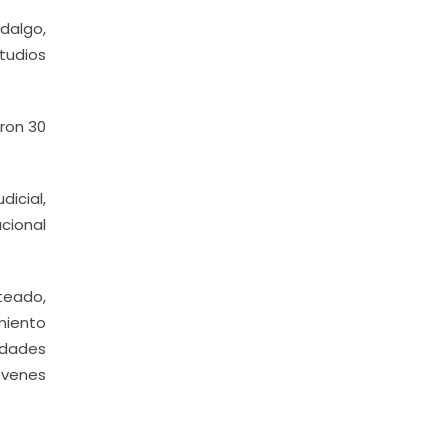
dalgo,
studios
aron 30
dicial,
cional
teado,
miento
idades
óvenes