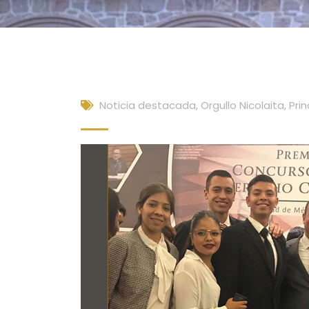
Noticia destacada
,
Orgullo Nicolaita
,
Prin