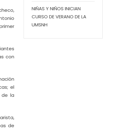
NIÑAS Y NIÑOS INICIAN
checo,
CURSO DE VERANO DE LA
ntonio
UMSNH
primer
diantes
as con
nación
as; el
 de la
rista,
cas de