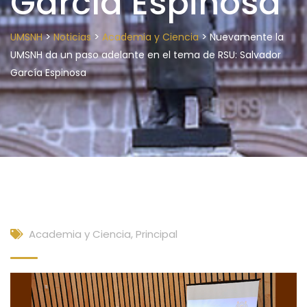
García Espinosa
>
>
>
UMSNH
Noticias
Academia y Ciencia
Nuevamente la
UMSNH da un paso adelante en el tema de RSU: Salvador
García Espinosa
Academia y Ciencia
,
Principal