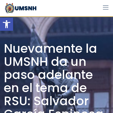
Skip
to
content
Open toolbar
Nuevamente la
UMSNH da un
paso adelante
en el tema de
RSU: Salvador