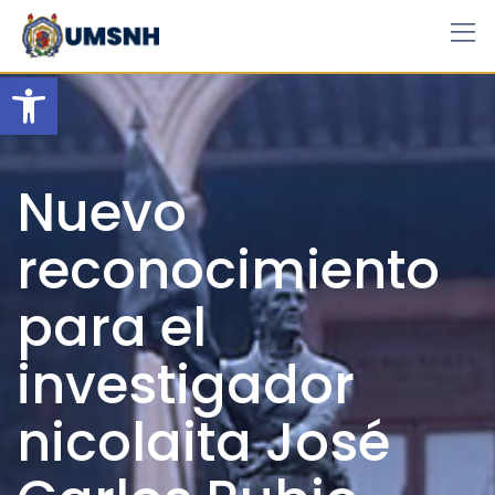
Skip
to
content
Open toolbar
Nuevo
reconocimiento
para el
investigador
nicolaita José