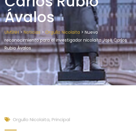
Carlos Rubio
Ávalos
>
>
>
UMSNH
Noticias
Orgullo Nicolaita
Nuevo
reconocimiento para el investigador nicolaita José Carlos
Rubio Ávalos
Orgullo Nicolaita
,
Principal