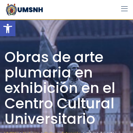
Skip
to
content
Open toolbar
Obras de arte
plumaria en
exhibición en el
Centro Cultural
Universitario