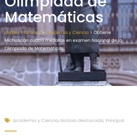
Olimpiada de
Matemáticas
>
>
>
UMSNH
Noticias
Academia y Ciencia
Obtiene
Michoacán cuatro medallas en examen Nacional de la
Olimpiada de Matemáticas
Academia y Ciencia
,
Noticia destacada
,
Principal