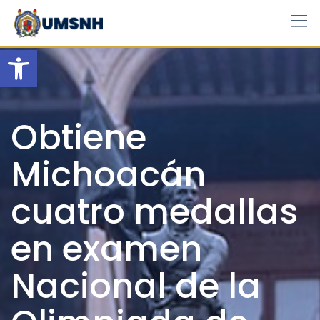
Skip
to
content
Open toolbar
Obtiene
Michoacán
cuatro medallas
en examen
Nacional de la