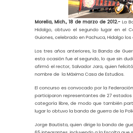
Morelia, Mich., 18 de marzo de 2012.-
La Ba
Hidalgo, obtuvo el segundo lugar en el
Guiones, celebrado en Pachuca, Hidalgo los d
Los tres años anteriores, la Banda de Guer
esta ocasión fue el segundo, lo que sin du
afirmó el rector, Salvador Jara, quien feli
nombre de la Máxima Casa de Estudios.
El concurso es convocado por la Federació
participaron representantes de 27 estados d
categoría libre, de modo que también partic
lugar lo obtuvo la banda de guerra de la Poli
Jorge Bautista, quien dirige la banda de g
65 integrantes, incluyendo a la Escolta que 