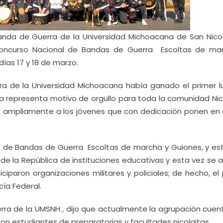
nda de Guerra de la Universidad Michoacana de San Nico
 Concurso Nacional de Bandas de Guerra Escoltas de ma
ías 17 y 18 de marzo.
ra de la Universidad Michoacana había ganado el primer lu
da representa motivo de orgullo para toda la comunidad Nico
citó ampliamente a los jóvenes que con dedicación ponen en 
n de Bandas de Guerra Escoltas de marcha y Guiones, y es
e la República de instituciones educativas y esta vez se a
iparon organizaciones militares y policiales; de hecho, el
cía Federal.
uerra de la UMSNH , dijo que actualmente la agrupación cuen
son estudiantes de preparatorias y facultades nicolaitas.