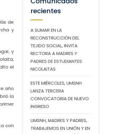
Comunicados
recientes
lás de
rcha y
A SUMAR EN LA
RECONSTRUCCIÓN DEL
TEJIDO SOCIAL, INVITA
gar, y
RECTORA A MADRES Y
laita,
PADRES DE ESTUDIANTES
alto el
NICOLAITAS
ESTE MIÉRCOLES, UMSNH
te año
LANZA TERCERA
brió la
CONVOCATORIA DE NUEVO
 primer
INGRESO
UMSNH, MADRES Y PADRES,
ta con
TRABAJEMOS EN UNIÓN Y EN