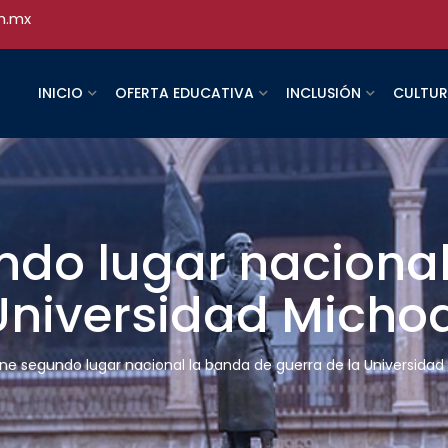
h.mx
INICIO
OFERTA EDUCATIVA
INCLUSIÓN
CULTU
ndo lugar nacional
 Universidad Mich
ne segundo lugar nacional la banda de guerra de la Universida