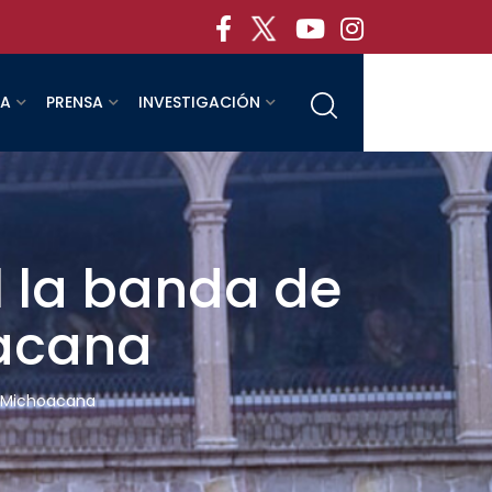
RA
PRENSA
INVESTIGACIÓN
 la banda de
oacana
d Michoacana