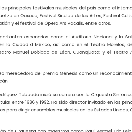
los principales festivales musicales del país como el Intern
uetza en Oaxaca; Festival Sinaloa de las Artes; Festival Cult
n y el festival de Ópera Ars Vocalis, entre otros.
ortantes escenarios como el Auditorio Nacional y la Sal
 en la Ciudad d México, así como en el Teatro Morelos, d
eatro Manuel Doblado de Léon, Guanajuato; y el Teatro 
zo merecedora del premio Génesis como un reconocimient
cán.
 Rodríguez Taboada inició su carrera con la Orquesta Sinfónic
ular entre 1986 y 1992. Ha sido director invitado en las prin
nes para dirigir ensambles musicales en los Estados Unidos,
ón de Orquesta con maestros como Paul Vermel, Eric Leins