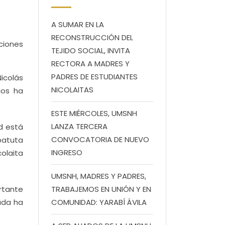
A SUMAR EN LA
RECONSTRUCCIÓN DEL
ciones
TEJIDO SOCIAL, INVITA
RECTORA A MADRES Y
PADRES DE ESTUDIANTES
icolás
NICOLAITAS
ios ha
ESTE MIÉRCOLES, UMSNH
LANZA TERCERA
d está
CONVOCATORIA DE NUEVO
 batuta
INGRESO
colaita
UMSNH, MADRES Y PADRES,
rtante
TRABAJEMOS EN UNIÓN Y EN
bada ha
COMUNIDAD: YARABÍ ÁVILA