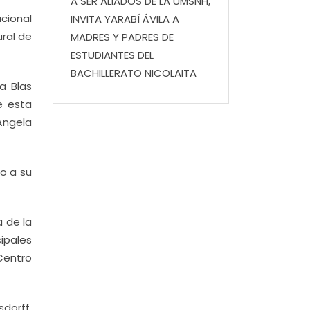
A SER ALIADOS DE LA UMSNH,
acional
INVITA YARABÍ ÁVILA A
ural de
MADRES Y PADRES DE
ESTUDIANTES DEL
BACHILLERATO NICOLAITA
a Blas
e esta
Ángela
o a su
a de la
cipales
 Centro
dorff,