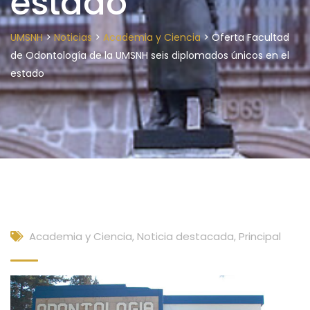
estado
>
>
>
UMSNH
Noticias
Academia y Ciencia
Oferta Facultad
de Odontología de la UMSNH seis diplomados únicos en el
estado
Academia y Ciencia
,
Noticia destacada
,
Principal